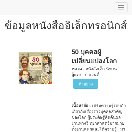
Toggl
navig
ข้อมูลหนังสืออิเล็กทรอนิกส์
ข้าม
ไป
ยัง
เนื้อหา
หลัก
50 บุคคลผู้
เปลี่ยนแปลงโลก
หมวด : หนังสือเด็ก-นิทาน
ผู้แต่ง : ป้าเวนดี้
ตัวอย่าง
เนื้อหาย่อ :
เสริมความรู้รอบตัว
เกี่ยวกับเรื่องราวบุคคลสำคัญ
ของโลก ผู้ประดิษฐ์คิดค้นผล
งานทางวิ ทยาศาสตร์มากมาย
ทั้งอ่านสนุกและได้ความรู้ มา