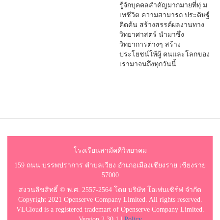
รู้จักบุคคลสำคัญมากมายที่ทุ่ ม
เทชีวิต ความสามารถ ประดิษฐ์
คิดค้น สร้างสรรค์ผลงานทาง
วิทยาศาสตร์ นำมาซึ่ง
วิทยาการต่างๆ สร้าง
ประโยชน์ให้ผู้ คนและโลกของ
เรามาจนถึงทุกวันนี้
โรงเรียนสามัคคีวิทยาคม
159 ถนน บรรพปราการ ตำบลเวียง อำเภอเมืองเชียงราย เชียงราย
57000
สงวนลิขสิทธิ์ © พ.ศ. 2557-2564 โดย บริษัท โอเพ่นเซิร์ฟ จำกัด
Copyright 2021 Openserve Company Limited. All rights reserved.
VLCloud is a registered trademart of Openserve Company Limited.
Version 2.30.1 |
Policy