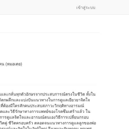
เข้าสู่ระบบ
โคน (หมอเตย)
ยนและกลั่นทุกตัวอักษรจากประสบการณ์ตรงในชีวิต ทั้งใน
ตกผลึกและแบ่งปันแนวทางในการดูแลเยียวยาจิตใจ
ี่ต้องมีใครสักคนประสบสภาวะวิกฤติทางอารมณ์
โรคและวิธีรักษาทางการแพทย์ของโรคซึมเศร้าแล้ว ใน
ในการดูแลจิตใจและอารมณ์ตนเองวิธีการเปลี่ยนกรอบ
ิตคู่ ชีวิตครอบครัว ตลอดจนแนวทางการดูแลลูกของพ่อ
ิอารมณ์และจิตใจในวัยผู้ใหญ่ จึงเหมาะกับทุกคน ทุกเพศ