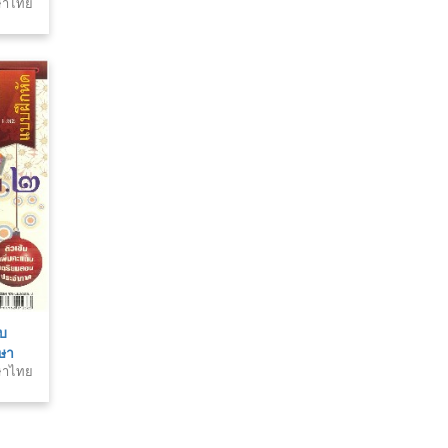
าษาไทย
บ
าษา
าษาไทย