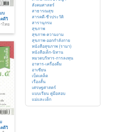
สังคมศาสตร์
สาธารณสุข
แบบ
สารคดี-ชีวประวัติ
ดีวิ
สารานุกรม
าษาไทย
สุขภาพ
สุขภาพ-ความงาม
สุขภาพ-ออกกำลังกาย
หนังสือสุขภาพ (รามา)
หนังสือเด็ก-นิทาน
หมวดบริหาร-การลงทุน
อาหาร-เครื่องดื่ม
อาเซียน
เบ็ดเตล็ด
เรื่องสั้น
เศรษฐศาสตร์
แบบเรียน คู่มือสอบ
แม่และเด็ก
บ
ดีวิ