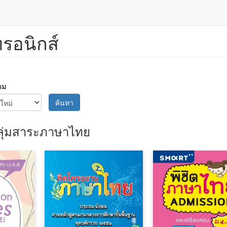
ทรอนิกส์
าม
ค้นหา
ลุ่มสาระภาษาไทย