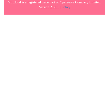
VLCloud is a registered trademart of Openserve Company Limited.
Version 2.30.1 |
Policy