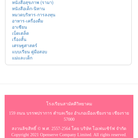
หนังสือสุขภาพ (รามา)
หนังสือเด็ก-นิทาน
หมวดบริหาร-การลงทุน
อาหาร-เครื่องดื่ม
อาเซียน
เบ็ดเตล็ด
เรื่องสั้น
เศรษฐศาสตร์
แบบเรียน คู่มือสอบ
แม่และเด็ก
โรงเรียนสามัคคีวิทยาคม
159 ถนน บรรพปราการ ตำบลเวียง อำเภอเมืองเชียงราย เชียงราย
57000
สงวนลิขสิทธิ์ © พ.ศ. 2557-2564 โดย บริษัท โอเพ่นเซิร์ฟ จำกัด
Copyright 2021 Openserve Company Limited. All rights reserved.