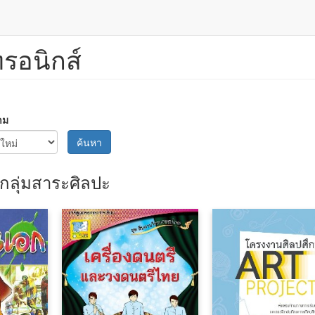
ทรอนิกส์
าม
ค้นหา
กลุ่มสาระศิลปะ